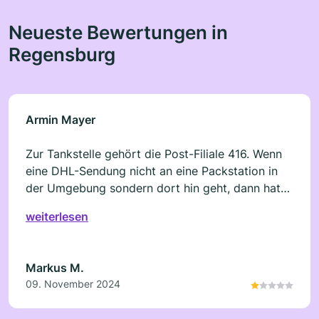
Neueste Bewertungen in
Regensburg
Armin Mayer
Zur Tankstelle gehört die Post-Filiale 416. Wenn
eine DHL-Sendung nicht an eine Packstation in
der Umgebung sondern dort hin geht, dann hat
man gute Chancen dass das Paket in dem dort
weiterlesen
herrschenden Durcheinander nicht gefunden
wird. Die Ausrede ist dann dass DHL nur
behauptet dass die Sendung dort angekommen
Markus M.
ist, in Wirklichkeit die Sendung aber erst noch
09. November 2024
komme. Das mit Marker geschriebene Zustell-
Datum auf der Sendung - sofern man sie