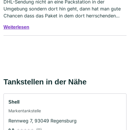
DHL-Sendung nicht an eine Packstation in der
Umgebung sondern dort hin geht, dann hat man gute
Chancen dass das Paket in dem dort herrschenden
Durcheinander nicht gefunden wird. Die Ausrede ist
Weiterlesen
dann dass DHL nur behauptet dass die Sendung dort
angekommen ist, in Wirklichkeit die Sendung aber erst
noch komme. Das mit Marker geschriebene Zustell-
Datum auf der Sendung - sofern man sie irgendwann
doch noch bekommt - zeigt aber etwas ganz anderes.
Tankstellen in der Nähe
Shell
Markentankstelle
Rennweg 7, 93049 Regensburg
(0)
0.0