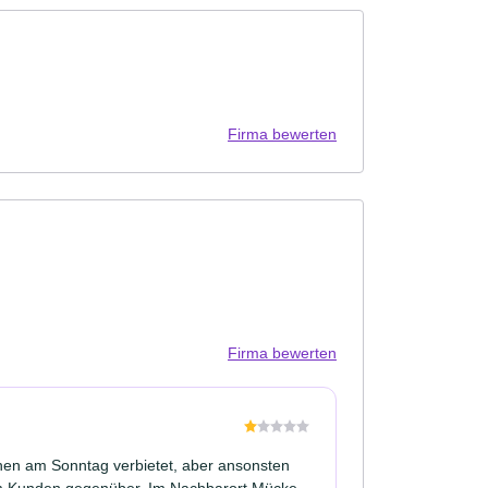
Firma bewerten
Firma bewerten
chen am Sonntag verbietet, aber ansonsten
m Kunden gegenüber. Im Nachbarort Mücke