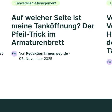
Tankstellen-Management
U
Auf welcher Seite ist
V
meine Tanköffnung? Der
V
Pfeil-Trick im
H
Armaturenbrett
d
T
026
Von
Redaktion firmenweb.de
‧
FW
06. November 2025
FW