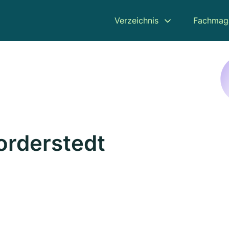
Verzeichnis
Fachmag
orderstedt