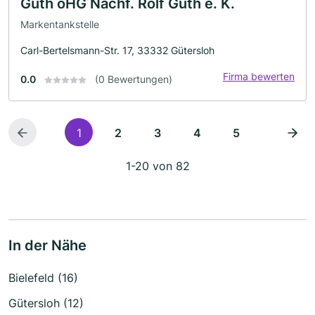
Güth oHG Nachf. Rolf Güth e. K.
Markentankstelle
Carl-Bertelsmann-Str. 17, 33332 Gütersloh
Firma bewerten
0.0
(0 Bewertungen)
1
2
3
4
5
1-20 von 82
In der Nähe
Bielefeld (16)
Gütersloh (12)