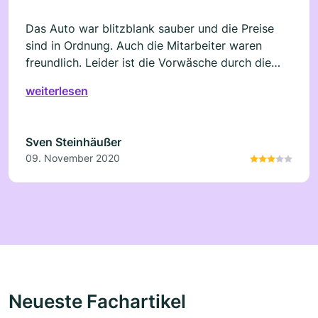
Das Auto war blitzblank sauber und die Preise
sind in Ordnung. Auch die Mitarbeiter waren
freundlich. Leider ist die Vorwäsche durch die
Mitarbeiter nicht zu empfehlen, da die sehr rabiat
weiterlesen
zur Sache gehen. Der Bürstenbesen hat meine
Rückfahrkamera zerlegt und der Schlauch vom
Hochdruckreiniger knallte dauernd gegen die
Sven Steinhäußer
Karosserie. Die Waschhalle selbst macht einen
09. November 2020
guten Job. Wenn ich da nochmal hinfahre, dann
unbedingt ohne die Vorwäsche durch die
Mitarbeiter. Daher nur 3 Sterne.
Neueste Fachartikel