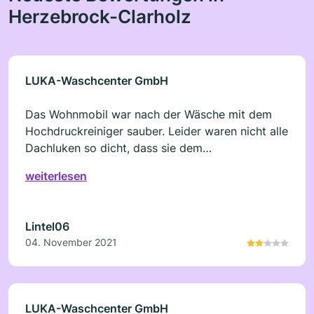
Herzebrock-Clarholz
LUKA-Waschcenter GmbH
Das Wohnmobil war nach der Wäsche mit dem
Hochdruckreiniger sauber. Leider waren nicht alle
Dachluken so dicht, dass sie dem
Hochdruckreiniger standgehalten haben und es
weiterlesen
gab einen Wassereinbruch. Die Mitarbeiter
benutzten dann eine Bürste nach meinem
Hinweis. Hier war ich zum ersten und letzen Mal.
Lintel06
04. November 2021
LUKA-Waschcenter GmbH