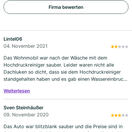
Firma bewerten
Lintel06
04. November 2021
Das Wohnmobil war nach der Wäsche mit dem
Hochdruckreiniger sauber. Leider waren nicht alle
Dachluken so dicht, dass sie dem Hochdruckreiniger
standgehalten haben und es gab einen Wassereinbruch.
Die Mitarbeiter benutzten dann eine Bürste nach
Weiterlesen
meinem Hinweis. Hier war ich zum ersten und letzen
Mal.
Sven Steinhäußer
09. November 2020
Das Auto war blitzblank sauber und die Preise sind in