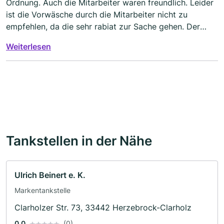
Ordnung. Auch die Mitarbeiter waren freundlich. Leider
ist die Vorwäsche durch die Mitarbeiter nicht zu
empfehlen, da die sehr rabiat zur Sache gehen. Der
Bürstenbesen hat meine Rückfahrkamera zerlegt und
Weiterlesen
der Schlauch vom Hochdruckreiniger knallte dauernd
gegen die Karosserie. Die Waschhalle selbst macht
einen guten Job. Wenn ich da nochmal hinfahre, dann
unbedingt ohne die Vorwäsche durch die Mitarbeiter.
Daher nur 3 Sterne.
Tankstellen in der Nähe
Ulrich Beinert e. K.
Markentankstelle
Clarholzer Str. 73, 33442 Herzebrock-Clarholz
0.0
(0)