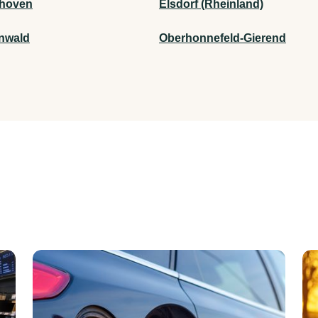
lhoven
Elsdorf (Rheinland)
nwald
Oberhonnefeld-Gierend