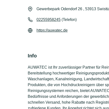
Gewerbepark Odendorf 26 , 53913 Swistta
02255958245
(Telefon)
https://auwatec.de
Info
AUWATEC ist Ihr zuverlässiger Partner für Rein
Bereitstellung hochwertiger Reinigungsprodukte
Waschanlagen, Kanalreinigung, Landwirtschaft u
Produkten, die von Hochdruckreinigern über s
Reinigungssystemen reichen, bietet AUWATEC 
Bedürfnisse und Anforderungen der gewerblich
schnellen Versand, hohe Rabatte nach Registr
zufriedene Kunden. Ihr Angebot richtet sich au