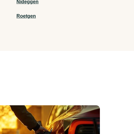
Nideggen
Roetgen