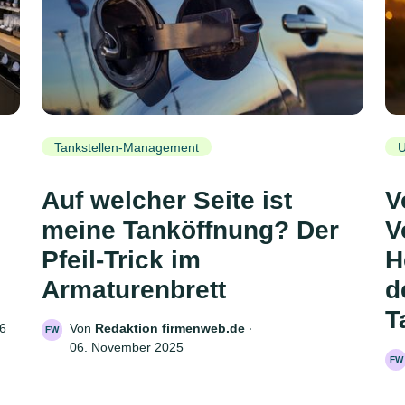
Tankstellen-Management
U
Auf welcher Seite ist
V
meine Tanköffnung? Der
V
Pfeil-Trick im
H
Armaturenbrett
d
T
26
Von
Redaktion firmenweb.de
‧
FW
06. November 2025
FW