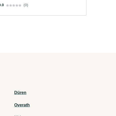
0.0
(0)
Düren
Overath