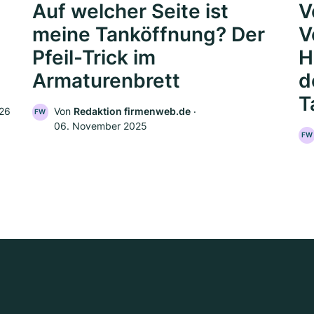
Auf welcher Seite ist
V
meine Tanköffnung? Der
V
Pfeil-Trick im
H
Armaturenbrett
d
T
026
Von
Redaktion firmenweb.de
‧
FW
06. November 2025
FW