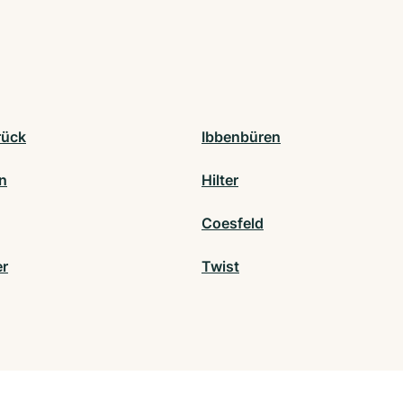
rück
Ibbenbüren
n
Hilter
Coesfeld
r
Twist