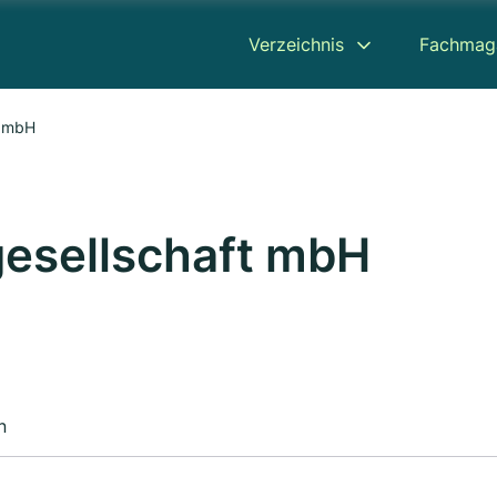
Verzeichnis
Fachmag
t mbH
gesellschaft mbH
n