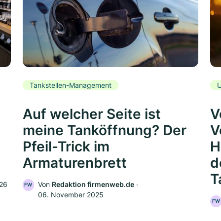
Tankstellen-Management
U
Auf welcher Seite ist
V
meine Tanköffnung? Der
V
Pfeil-Trick im
H
Armaturenbrett
d
T
026
Von
Redaktion firmenweb.de
‧
FW
06. November 2025
FW