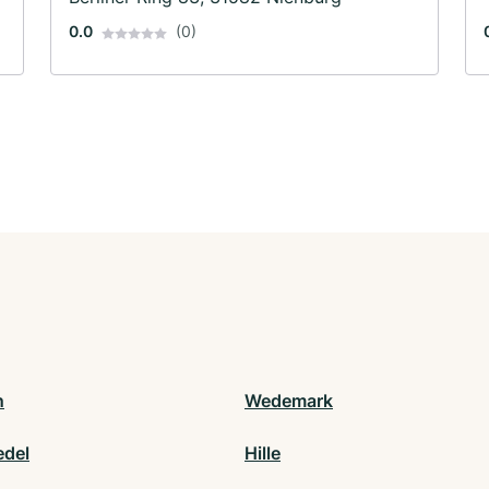
0.0
(0)
n
Wedemark
del
Hille