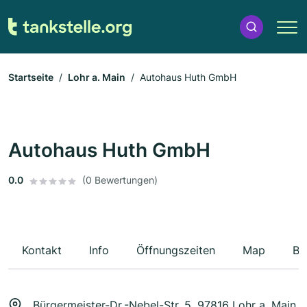
Startseite
Lohr a. Main
Autohaus Huth GmbH
Autohaus Huth GmbH
0.0
(0 Bewertungen)
Kontakt
Info
Öffnungszeiten
Map
Be
Bürgermeister-Dr.-Nebel-Str. 5, 97816 Lohr a. Main