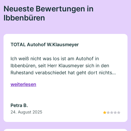
Neueste Bewertungen in
Ibbenbüren
TOTAL Autohof W.Klausmeyer
Ich weiß nicht was los ist am Autohof in
Ibbenbüren, seit Herr Klausmeyer sich in den
Ruhestand verabschiedet hat geht dort nichts
mehr. Keine ordenlichen Brötchen, kein
weiterlesen
Mettbrötchen, keine Ei Brötchen, Currywurst zu
astronomischen Preisen. Unfreundliche Betreiber.
Petra B.
24. August 2025