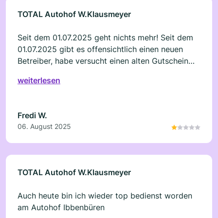
TOTAL Autohof W.Klausmeyer
Seit dem 01.07.2025 geht nichts mehr! Seit dem
01.07.2025 gibt es offensichtlich einen neuen
Betreiber, habe versucht einen alten Gutschein
vom Vorbesitzer einzulösen. Der neue Chef hat
weiterlesen
nein gesagt. Habe bei Total angerufen und die
Info erhalten , das er eigentlich dazu verpflichtet
ist. Ein zweiter Versuch! Seine Antwort: Hau ab
Fredi W.
mit dem Gutschein ich nehme den nicht. Ich habe
06. August 2025
ihm gesagt das ich zukünftig wo anders tanken
werde. Seine Antwort: (wortwörtlich) Es ist mir
scheißegal wo du tankst.
TOTAL Autohof W.Klausmeyer
Auch heute bin ich wieder top bedienst worden
am Autohof Ibbenbüren