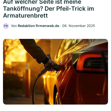
Auf welcher Seite ist meine
Tanköffnung? Der Pfeil-Trick im
Armaturenbrett
Von
Redaktion firmenweb.de
‧
06. November 2025
FW