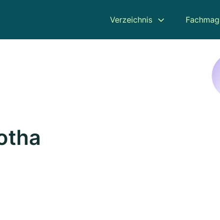
Verzeichnis
Fachmag
otha