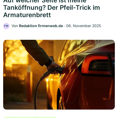
Auf welcher Seite ist meine
Tanköffnung? Der Pfeil-Trick im
Armaturenbrett
Von
Redaktion firmenweb.de
‧
06. November 2025
FW