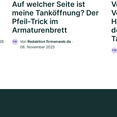
Auf welcher Seite ist
V
meine Tanköffnung? Der
V
Pfeil-Trick im
H
Armaturenbrett
d
T
026
Von
Redaktion firmenweb.de
‧
FW
06. November 2025
FW