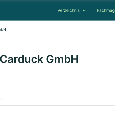
Verzeichnis
Fachmag
mbH
 Carduck GmbH
n