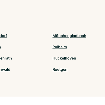
dorf
Mönchengladbach
n
Pulheim
enrath
Hückelhoven
nwald
Roetgen