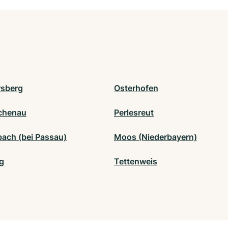
sberg
Osterhofen
chenau
Perlesreut
bach (bei Passau)
Moos (Niederbayern)
g
Tettenweis