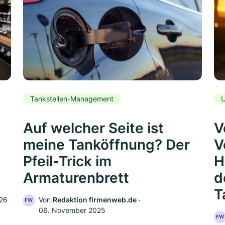
Tankstellen-Management
U
Auf welcher Seite ist
V
meine Tanköffnung? Der
V
Pfeil-Trick im
H
Armaturenbrett
d
T
026
Von
Redaktion firmenweb.de
‧
FW
06. November 2025
FW