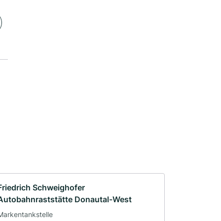
Friedrich Schweighofer
Autobahnraststätte Donautal-West
Markentankstelle