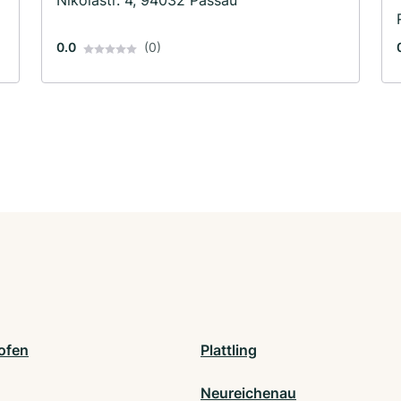
Nikolastr. 4, 94032 Passau
0.0
(0)
ofen
Plattling
Neureichenau