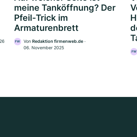
meine Tanköffnung? Der
V
Pfeil-Trick im
H
Armaturenbrett
d
T
026
Von
Redaktion firmenweb.de
‧
FW
06. November 2025
FW