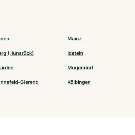
aden
Mainz
erg (Hunsrück)
Idstein
Karden
Mogendorf
nnefeld-Gierend
Kölbingen