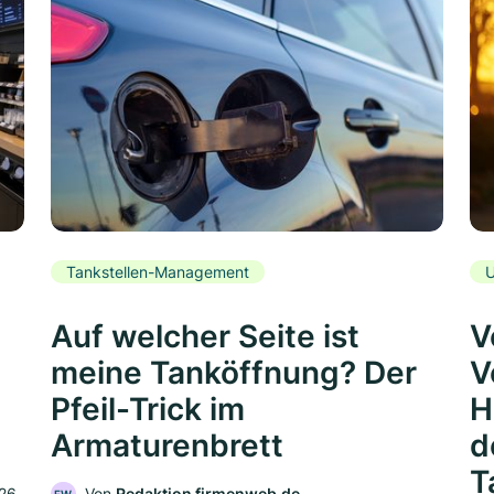
Tankstellen-Management
U
Auf welcher Seite ist
V
meine Tanköffnung? Der
V
Pfeil-Trick im
H
Armaturenbrett
d
T
026
Von
Redaktion firmenweb.de
‧