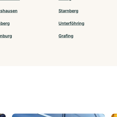
tshausen
Starnberg
nberg
Unterföhring
enburg
Grafing