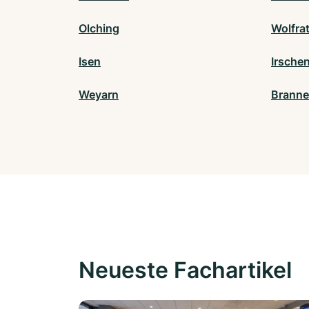
Olching
Wolfra
Isen
Irsche
Weyarn
Brann
Neueste Fachartikel