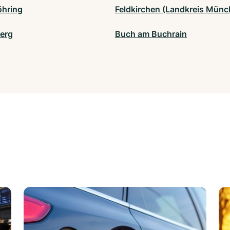
öhring
Feldkirchen (Landkreis Münc
erg
Buch am Buchrain