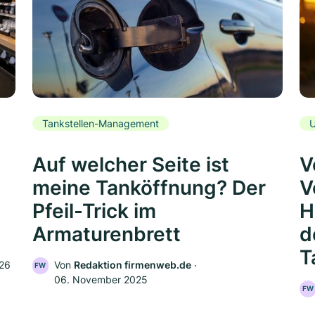
Tankstellen-Management
U
Auf welcher Seite ist
V
meine Tanköffnung? Der
V
Pfeil-Trick im
H
Armaturenbrett
d
T
026
Von
Redaktion firmenweb.de
‧
FW
06. November 2025
FW