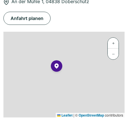
An der Mühle 1, 04838 Doberschütz
Anfahrt planen
+
−
Leaflet
|
©
OpenStreetMap
contributors