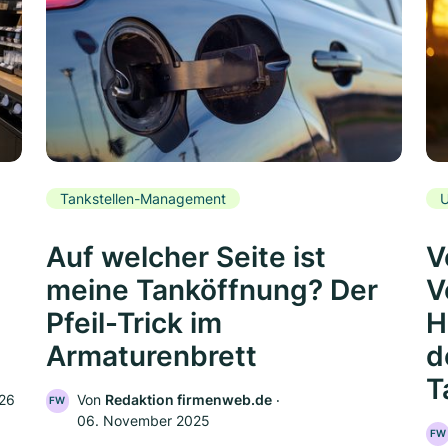
Tankstellen-Management
U
Auf welcher Seite ist
V
meine Tanköffnung? Der
V
Pfeil-Trick im
H
Armaturenbrett
d
T
026
Von
Redaktion firmenweb.de
‧
FW
06. November 2025
FW