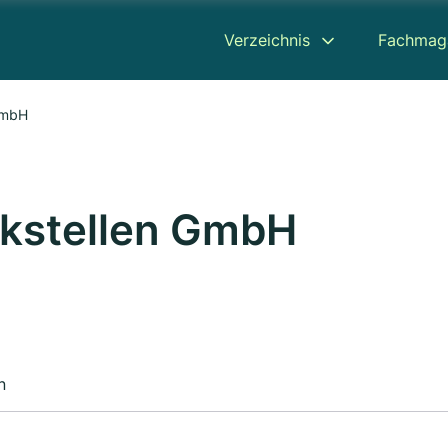
Verzeichnis
Fachmag
GmbH
nkstellen GmbH
n