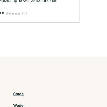
Holzkamp 18-20, 25524 Itzehoe
0.0
(0)
Stade
Wedel